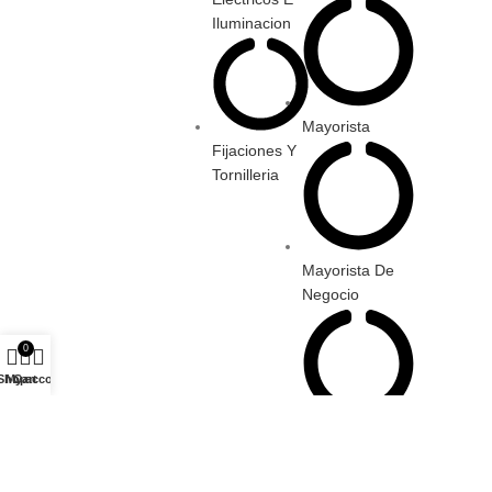
Iluminacion
Mayorista
Fijaciones Y
Tornilleria
Mayorista De
Negocio
0
Shop
My account
Cart
Nuevo