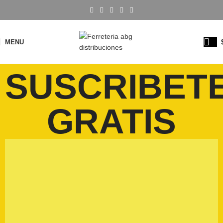
MENU
SUSCRIBET
GRATIS
Suscribete
ganancia para tu ferretería...
con mayor margen de