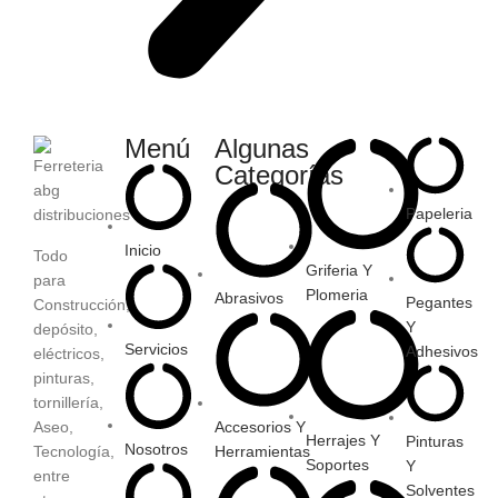
Menú
Algunas
Categorías
Papeleria
Inicio
Todo
Griferia Y
para
Plomeria
Abrasivos
Pegantes
Construcción,
Y
depósito,
Servicios
Adhesivos
eléctricos,
pinturas,
tornillería,
Aseo,
Accesorios Y
Herrajes Y
Pinturas
Nosotros
Tecnología,
Herramientas
Soportes
Y
entre
Solventes