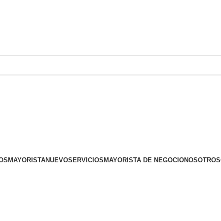
OS
MAYORISTA
NUEVO
SERVICIOS
MAYORISTA DE NEGOCIO
NOSOTROS