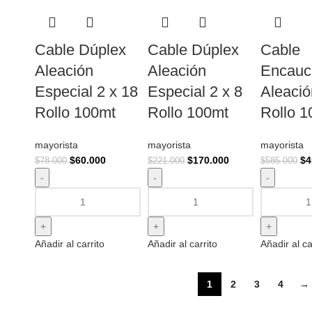
Cable Dúplex
Cable Dúplex
Cable
Aleación
Aleación
Encauc
Especial 2 x 18
Especial 2 x 8
Aleació
Rollo 100mt
Rollo 100mt
Rollo 
mayorista
mayorista
mayorista
$
60.000
$
170.000
$
4
$
78.000
$
221.000
$
585.000
Añadir al carrito
Añadir al carrito
Añadir al ca
1
2
3
4
→