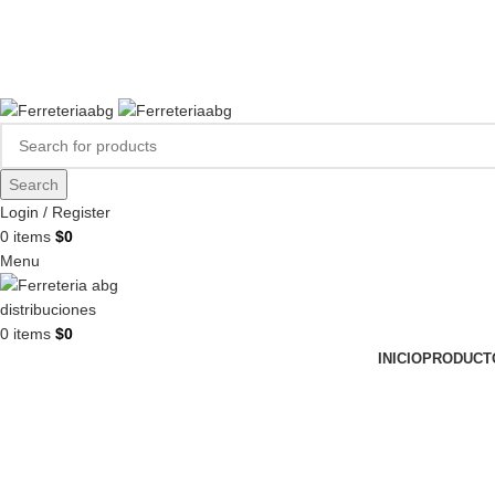
FERREPINTURASABG123@GMAIL.COM
3102938411
CR 20A · 72-28, Bogotá DC, Colombia
Compártenos en redes:
Search
Login / Register
0
items
$
0
Menu
0
items
$
0
INICIO
PRODUCT