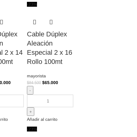
-23%
Dúplex
Cable Dúplex
n
Aleación
l 2 x 14
Especial 2 x 16
100mt
Rollo 100mt
mayorista
0.000
$
65.000
$
84.500
rrito
Añadir al carrito
-23%