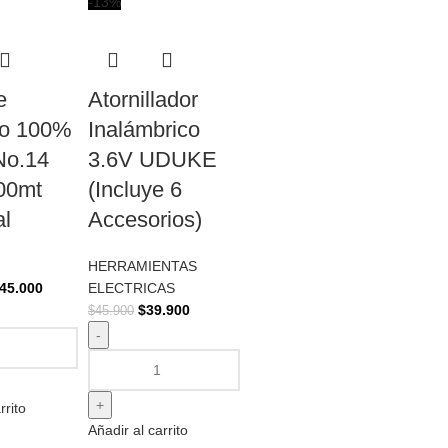
-13%
e
Atornillador
co 100%
Inalámbrico
No.14
3.6V UDUKE
100mt
(Incluye 6
al
Accesorios)
HERRAMIENTAS
45.000
ELECTRICAS
$
39.900
$
45.900
rrito
Añadir al carrito