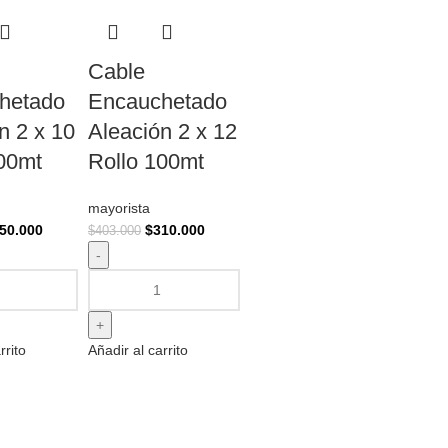
Cable
hetado
Encauchetado
n 2 x 10
Aleación 2 x 12
100mt
Rollo 100mt
mayorista
50.000
$
310.000
$
403.000
rrito
Añadir al carrito