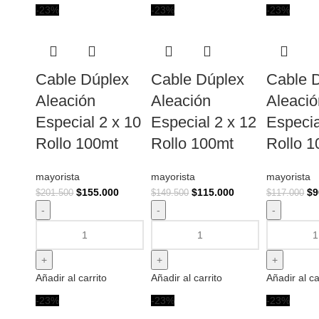
-23%
-23%
-23%
Cable Dúplex
Cable Dúplex
Cable 
Aleación
Aleación
Aleació
Especial 2 x 10
Especial 2 x 12
Especia
Rollo 100mt
Rollo 100mt
Rollo 
mayorista
mayorista
mayorista
$
155.000
$
115.000
$
9
$
201.500
$
149.500
$
117.000
Añadir al carrito
Añadir al carrito
Añadir al ca
-23%
-23%
-23%