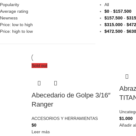
Popularity
All
Average rating
$
0
-
$
157.500
Newness
$
157.500
-
$
315
Price: low to high
$
315.000
-
$
472
Price: high to low
$
472.500
-
$
630
Sold out
Abraz
Abecedario de Golpe 3/16″
TITA
Ranger
Uncateg
ACCESORIOS Y HERRAMIENTAS
$
1.000
$
0
Añadir al
Leer más