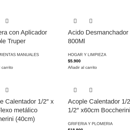
era con Aplicador
Acido Desmanchador
ble Truper
800Ml
IENTAS MANUALES
HOGAR Y LIMPIEZA
$
5.900
 carrito
Añadir al carrito
e Calentador 1/2″ x
Acople Calentador 1/2
Flexo metálico
1/2″ x60cm Boccherin
erini (40cm)
GRIFERIA Y PLOMERIA