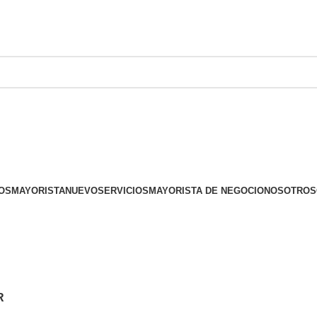
OS
MAYORISTA
NUEVO
SERVICIOS
MAYORISTA DE NEGOCIO
NOSOTROS
R