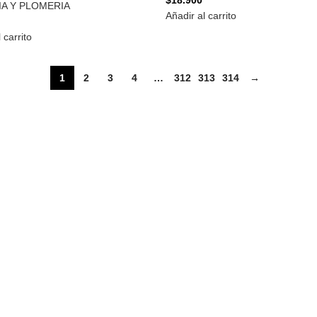
$
18.900
IA Y PLOMERIA
Añadir al carrito
 carrito
1
2
3
4
…
312
313
314
→