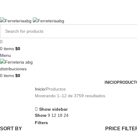
FERREPINTURASABG123@GMAIL.COM
3102938411
CR 20A · 72-28, Bogotá DC, Colombia
Compártenos en redes:
0
items
$
0
Menu
0
items
$
0
INICIO
PRODUCT
Inicio
Productos
Mostrando 1–12 de 3759 resultados
Show sidebar
Show
9
12
18
24
Filters
SORT BY
PRICE FILTE