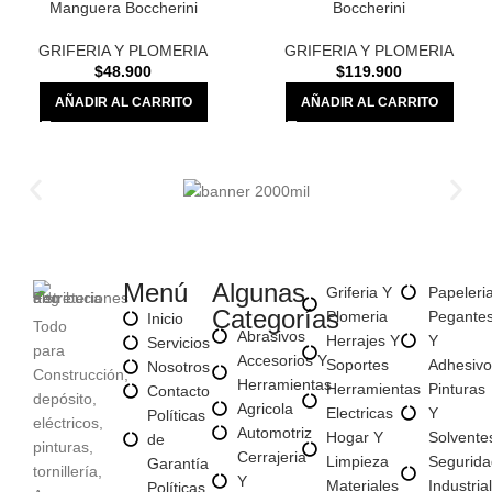
Manguera Boccherini
Boccherini
GRIFERIA Y PLOMERIA
GRIFERIA Y PLOMERIA
$
48.900
$
119.900
AÑADIR AL CARRITO
AÑADIR AL CARRITO
Menú
Algunas
Griferia Y
Papeleri
Categorías
Plomeria
Pegante
Inicio
Todo
Abrasivos
Herrajes Y
Y
Servicios
para
Accesorios Y
Soportes
Adhesivo
Nosotros
Construcción,
Herramientas
Herramientas
Pinturas
Contacto
depósito,
Agricola
Electricas
Y
Políticas
eléctricos,
Automotriz
Hogar Y
Solvente
de
pinturas,
Cerrajeria
Limpieza
Segurida
Garantía
tornillería,
Y
Materiales
Industrial
Políticas