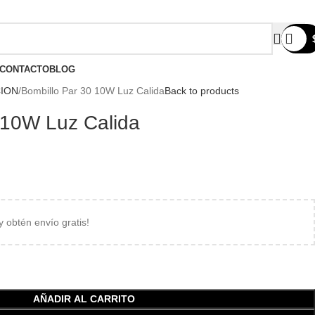
Compártenos en redes:
CONTACTO
BLOG
CION
Bombillo Par 30 10W Luz Calida
Back to products
 10W Luz Calida
 y obtén envío gratis!
AÑADIR AL CARRITO