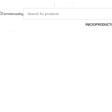
ERREPINTURASABG123@GMAIL.COM
3102938411
CR 20A · 72-28, Bogotá DC, C
INICIO
PRODUCT
Click to enlarge