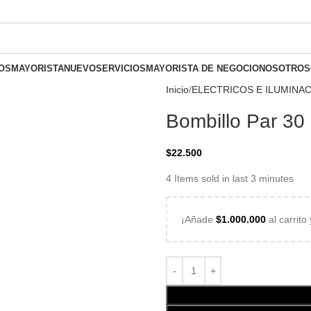
olombia
OS
MAYORISTA
NUEVO
SERVICIOS
MAYORISTA DE NEGOCIO
NOSOTROS
Inicio
ELECTRICOS E ILUMINA
Bombillo Par 30
$
22.500
4
Items sold in last 3 minutes
¡Añade
$
1.000.000
al carrito