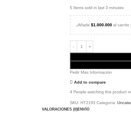
5
Items sold in last 3 minutes
¡Añade
$
1.000.000
al carrito
Pedir Más Información
Add to compare
4
People watching this product n
SKU:
HT2193
Categoría:
Uncate
VALORACIONES (0)
ENVÍO