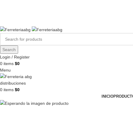
FERREPINTURASABG123@GMAIL.COM
3102938411
CR 20A · 72-28, Bogotá DC, Colombia
Compártenos en redes:
Search
Login / Register
0
items
$
0
Menu
0
items
$
0
INICIO
PRODUCT