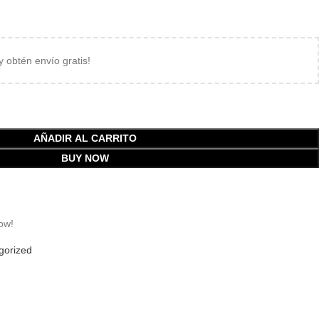
 y obtén envío gratis!
AÑADIR AL CARRITO
BUY NOW
ow!
gorized