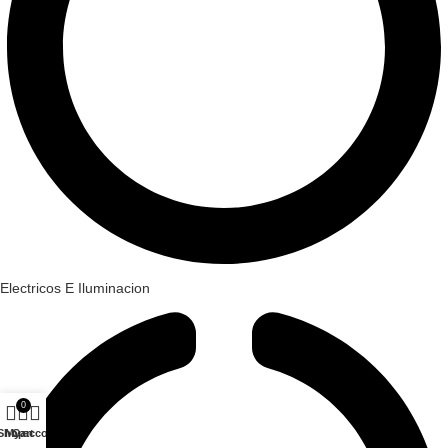
Electricos E Iluminacion
0
Shop
My account
Cart