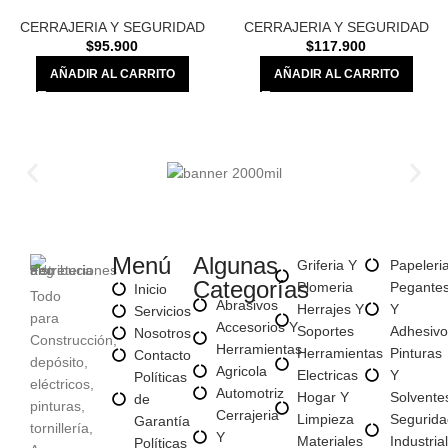
CERRAJERIA Y SEGURIDAD
CERRAJERIA Y SEGURIDAD
$
95.900
$
117.900
AÑADIR AL CARRITO
AÑADIR AL CARRITO
Menú
Algunas
Griferia Y
Papeleri
Categorías
Plomeria
Pegante
Inicio
Todo
Abrasivos
Herrajes Y
Y
Servicios
para
Accesorios Y
Soportes
Adhesivo
Nosotros
Construcción,
Herramientas
Herramientas
Pinturas
Contacto
depósito,
Agricola
Electricas
Y
Políticas
eléctricos,
Automotriz
Hogar Y
Solvente
de
pinturas,
Cerrajeria
Limpieza
Segurida
Garantía
tornillería,
Y
Materiales
Industrial
Políticas