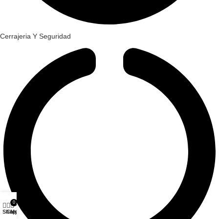
Cerrajeria Y Seguridad
0
Shop
Cart
My account