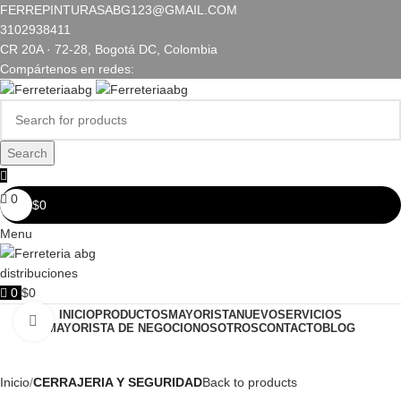
FERREPINTURASABG123@GMAIL.COM
3102938411
CR 20A · 72-28, Bogotá DC, Colombia
Compártenos en redes:
Search
0
$
0
Menu
0
$
0
INICIO
PRODUCTOS
MAYORISTA
NUEVO
SERVICIOS
Click to enlarge
MAYORISTA DE NEGOCIO
NOSOTROS
CONTACTO
BLOG
Inicio
CERRAJERIA Y SEGURIDAD
Back to products