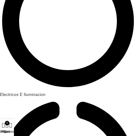
Electricos E Iluminacion
0
Shop
My account
Cart