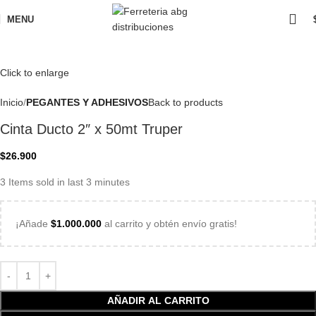
MENU
Click to enlarge
Inicio
PEGANTES Y ADHESIVOS
Back to products
Cinta Ducto 2″ x 50mt Truper
$
26.900
3
Items sold in last 3 minutes
¡Añade
$
1.000.000
al carrito y obtén envío gratis!
AÑADIR AL CARRITO