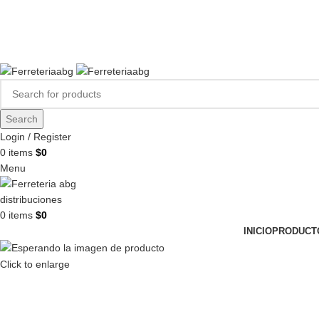
FERREPINTURASABG123@GMAIL.COM
3102938411
CR 20A · 72-28, Bogotá DC, Colombia
Compártenos en redes:
Search
Login / Register
0
items
$
0
Menu
0
items
$
0
INICIO
PRODUCT
Click to enlarge