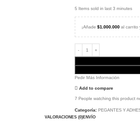
5
Items sold in last 3 minutes
¡Añade
$
1.000.000
al carrito
Pedir Más Información
Add to compare
7
People watching this product n
Categoría:
PEGANTES Y ADHE
VALORACIONES (0)
ENVÍO