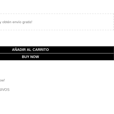
 y obtén envío gratis!
AÑADIR AL CARRITO
BUY NOW
ow!
SIVOS