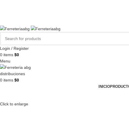
FERREPINTURASABG123@GMAIL.COM
3102938411
CR 20A · 72-28, Bogotá DC, Colombia
Compártenos en redes:
Login / Register
0
items
$
0
Menu
0
items
$
0
INICIO
PRODUCT
Click to enlarge