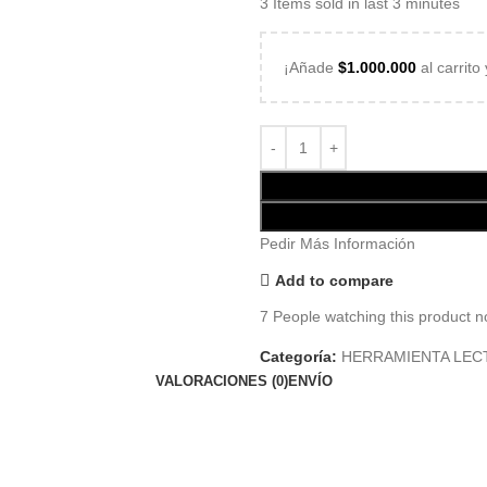
3
Items sold in last 3 minutes
¡Añade
$
1.000.000
al carrito
Pedir Más Información
Add to compare
7
People watching this product n
Categoría:
HERRAMIENTA LEC
VALORACIONES (0)
ENVÍO