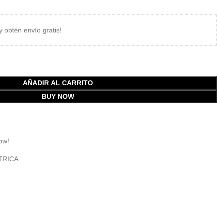
 y obtén envío gratis!
AÑADIR AL CARRITO
BUY NOW
ow!
TRICA