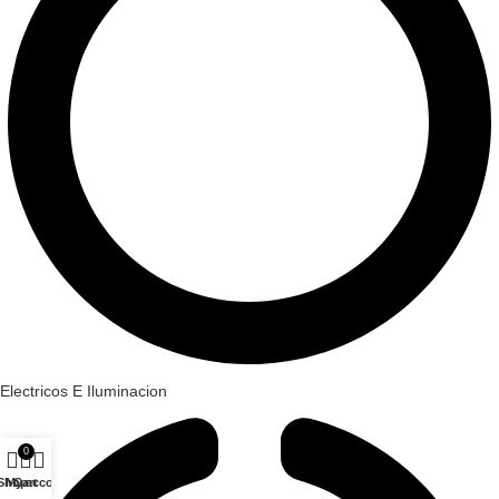
Electricos E Iluminacion
0
Shop
My account
Cart