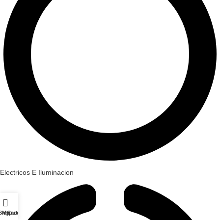
Electricos E Iluminacion
Shop
My account
Cart