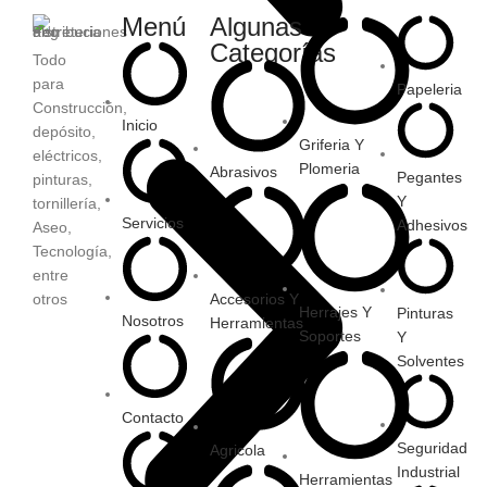
Menú
Algunas
Categorías
Todo
para
Papeleria
Construcción,
Inicio
depósito,
Griferia Y
eléctricos,
Plomeria
Abrasivos
Pegantes
pinturas,
Y
tornillería,
Servicios
Adhesivos
Aseo,
Tecnología,
entre
otros
Accesorios Y
Herrajes Y
Pinturas
Nosotros
Herramientas
Soportes
Y
Solventes
Contacto
Seguridad
Agricola
Industrial
Herramientas