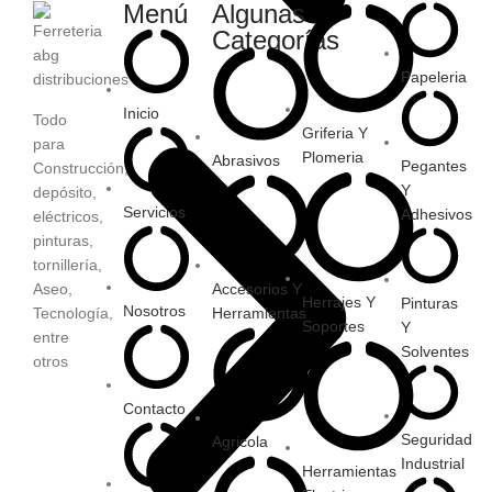
Menú
Algunas
Categorías
Papeleria
Inicio
Todo
Griferia Y
para
Plomeria
Abrasivos
Pegantes
Construcción,
Y
depósito,
Servicios
Adhesivos
eléctricos,
pinturas,
tornillería,
Aseo,
Accesorios Y
Herrajes Y
Pinturas
Nosotros
Tecnología,
Herramientas
Soportes
Y
entre
Solventes
otros
Contacto
Seguridad
Agricola
Industrial
Herramientas