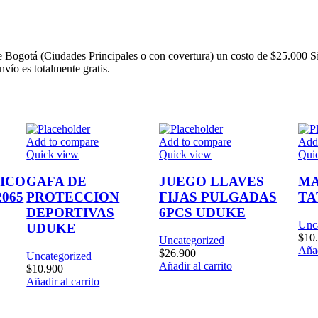
 Bogotá (Ciudades Principales o con covertura) un costo de $25.000 S
nvío es totalmente gratis.
Add to compare
Add to compare
Add
Quick view
Quick view
Qui
ICO
GAFA DE
JUEGO LLAVES
MA
065
PROTECCION
FIJAS PULGADAS
TA
DEPORTIVAS
6PCS UDUKE
Unc
UDUKE
$
10
Uncategorized
Añad
$
26.900
Uncategorized
Añadir al carrito
$
10.900
Añadir al carrito