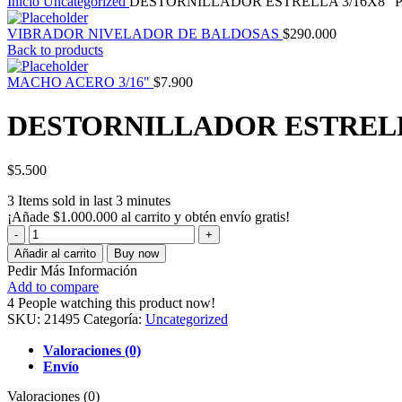
Inicio
Uncategorized
DESTORNILLADOR ESTRELLA 3/16X8″ 
VIBRADOR NIVELADOR DE BALDOSAS
$
290.000
Back to products
MACHO ACERO 3/16"
$
7.900
DESTORNILLADOR ESTRELL
$
5.500
3
Items sold in last 3 minutes
¡Añade
$
1.000.000
al carrito y obtén envío gratis!
Añadir al carrito
Buy now
Pedir Más Información
Add to compare
4
People watching this product now!
SKU:
21495
Categoría:
Uncategorized
Valoraciones (0)
Envío
Valoraciones (0)