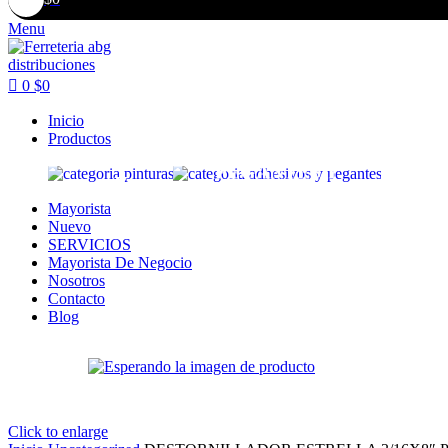
Menu
0
$
0
Inicio
Productos
PINTURAS
HER
CERR
GRI
ELE
MA
SEGURIDAD
PEGANTES Y
HER
HER
FIJA
HOG
ACC
NUEVO
TECNOLOGIA
SERVICIOS
Y
PAPE
AGR
AUT
ABRA
INDUSTRIAL
ADHESIVOS
LIMP
TORN
HER
EL
M
SOLVENTES
CON
SOP
PLO
ILUM
SEG
Mayorista
Nuevo
SERVICIOS
Mayorista De Negocio
Nosotros
Contacto
Blog
Click to enlarge