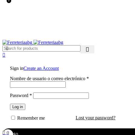
0
FERREPINTURASABG123@GMAIL.COM
3102938411
CR 20A · 72-28, Bogotá DC, Colombia
Compártenos en redes:
Sign in
Create an Account
Nombre de usuario o correo electrónico
*
Password
*
Log in
Lost your password?
Remember me
0
$
0