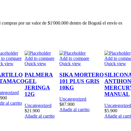
i compras por un valor de $1'000.000 dentro de Bogotá el envío es
 to compare
Add to compare
Add to compare
Add to compa
ck view
Quick view
Quick view
Quick view
RTILLO
PALMERA
SIKA MORTERO
SILICON
TAMACO
GEL
101 PLUS GRIS
ANTIHO
JERINGA
10KG
MERCUR
ategorized
12G
MANUAL
.900
Uncategorized
ir al carrito
$
87.900
Uncategorized
Uncategorize
Añadir al carrito
$
21.900
$
5.900
Añadir al carrito
Añadir al carri