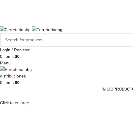
FERREPINTURASABG123@GMAIL.COM
3102938411
CR 20A · 72-28, Bogotá DC, Colombia
Compártenos en redes:
Login / Register
0
items
$
0
Menu
0
items
$
0
INICIO
PRODUCT
Click to enlarge