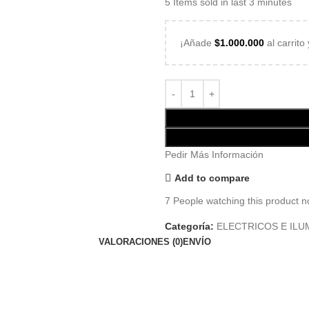
5
Items sold in last 3 minutes
¡Añade
$
1.000.000
al carrito
Pedir Más Información
Add to compare
7
People watching this product n
Categoría:
ELECTRICOS E ILU
VALORACIONES (0)
ENVÍO