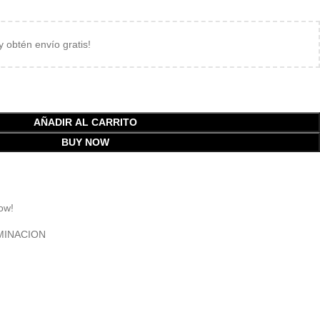
 y obtén envío gratis!
AÑADIR AL CARRITO
BUY NOW
ow!
MINACION