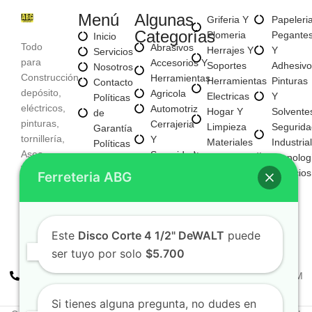
Menú
Algunas
Griferia Y
Papeleri
Categorías
Plomeria
Pegante
Inicio
Todo
Abrasivos
Herrajes Y
Y
Servicios
para
Accesorios Y
Soportes
Adhesivo
Nosotros
Construcción,
Herramientas
Herramientas
Pinturas
Contacto
depósito,
Agricola
Electricas
Y
Políticas
eléctricos,
Automotriz
Hogar Y
Solvente
de
pinturas,
Cerrajeria
Limpieza
Segurida
Garantía
tornillería,
Y
Materiales
Industrial
Políticas
Aseo,
Seguridad
Para
Tecnolog
de
Tecnología,
Electricos
Construccion
Servicios
Privacidad
Ferreteria ABG
entre
E
Mayorista
otros
Iluminacion
Mayorista
Fijaciones
De Negocio
Y
Nuevo
Este
Disco Corte 4 1/2" DeWALT
puede
Tornilleria
ser tuyo por solo
$5.700
+57 310 2938411
FERREPINTURASABG123@GMAIL.COM
Cr 20A · #72-28 Bogotá, Colombia
Si tienes alguna pregunta, no dudes en