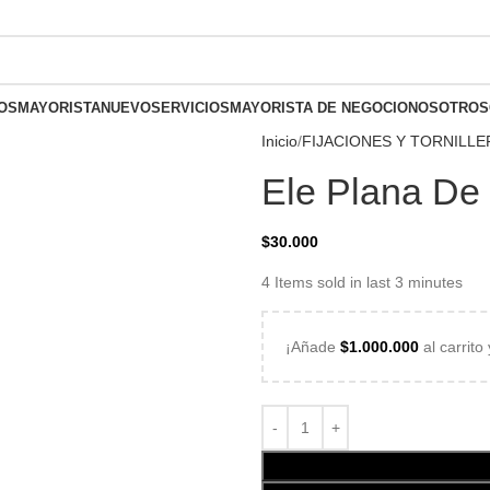
olombia
OS
MAYORISTA
NUEVO
SERVICIOS
MAYORISTA DE NEGOCIO
NOSOTROS
Inicio
FIJACIONES Y TORNILLE
Ele Plana De
$
30.000
4
Items sold in last 3 minutes
¡Añade
$
1.000.000
al carrito