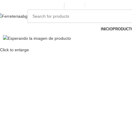
ERREPINTURASABG123@GMAIL.COM
3102938411
CR 20A · 72-28, Bogotá DC, C
INICIO
PRODUCT
Click to enlarge