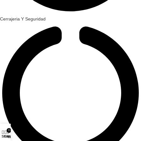
Cerrajeria Y Seguridad
0
Shop
Cart
My account