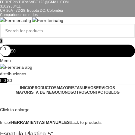
FERREPINTURASABG123@GMAIL.COM
3102938411
CR 20A · 72-28, Bogotá DC, Colombia
Compártenos en redes:
0
$
0
Menu
0
$
0
INICIO
PRODUCTOS
MAYORISTA
NUEVO
SERVICIOS
MAYORISTA DE NEGOCIO
NOSOTROS
CONTACTO
BLOG
Click to enlarge
Inicio
HERRAMIENTAS MANUALES
Back to products
Espatula Plastica 5″