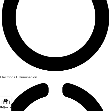
Electricos E Iluminacion
0
Shop
My account
Cart