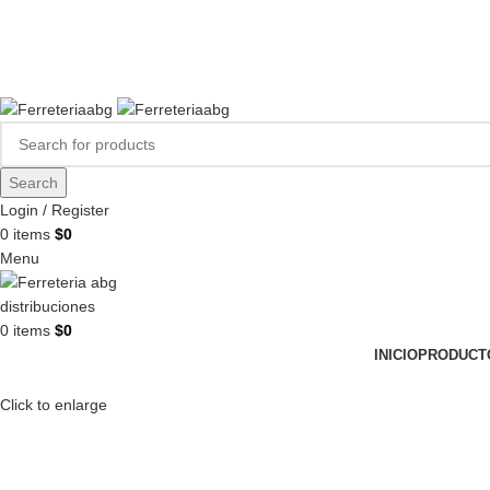
FERREPINTURASABG123@GMAIL.COM
3102938411
CR 20A · 72-28, Bogotá DC, Colombia
Compártenos en redes:
Search
Login / Register
0
items
$
0
Menu
0
items
$
0
INICIO
PRODUCT
Click to enlarge