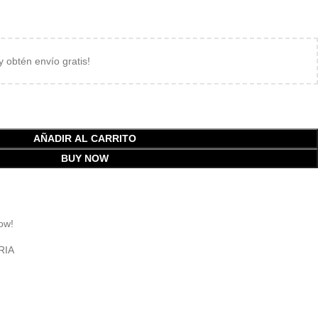
 y obtén envío gratis!
AÑADIR AL CARRITO
BUY NOW
ow!
RIA