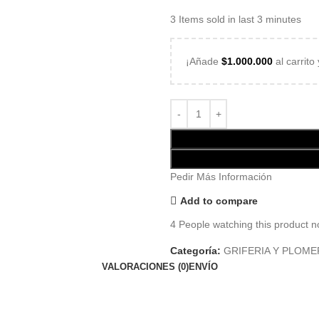
3
Items sold in last 3 minutes
¡Añade
$
1.000.000
al carrito
Pedir Más Información
Add to compare
4
People watching this product n
Categoría:
GRIFERIA Y PLOME
VALORACIONES (0)
ENVÍO