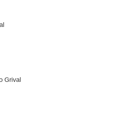
al
 Grival