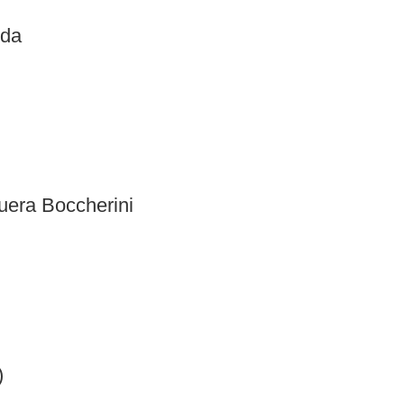
rda
era Boccherini
)