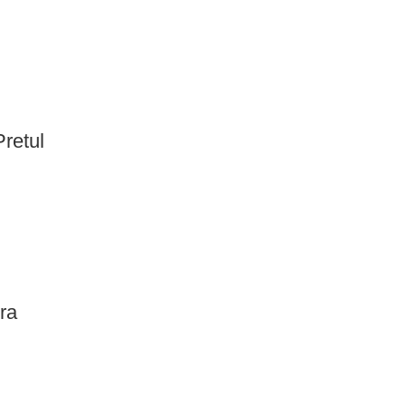
retul
ra