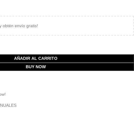
 y obtén envío gratis!
AÑADIR AL CARRITO
BUY NOW
ow!
ANUALES