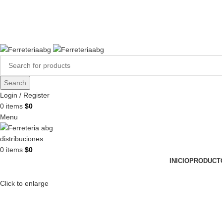
FERREPINTURASABG123@GMAIL.COM
3102938411
CR 20A · 72-28, Bogotá DC, Colombia
Compártenos en redes:
Search
Login / Register
0
items
$
0
Menu
0
items
$
0
INICIO
PRODUCT
Click to enlarge