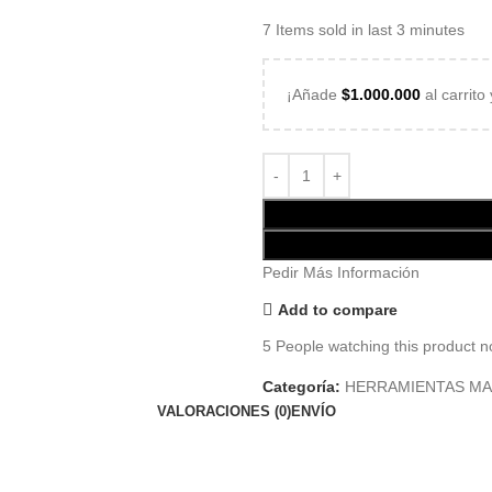
7
Items sold in last 3 minutes
¡Añade
$
1.000.000
al carrito
Pedir Más Información
Add to compare
5
People watching this product n
Categoría:
HERRAMIENTAS M
VALORACIONES (0)
ENVÍO