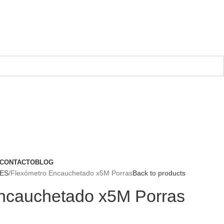
CONTACTO
BLOG
ES
Flexómetro Encauchetado x5M Porras
Back to products
ncauchetado x5M Porras