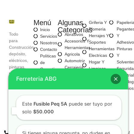
Menú
Algunas
Griferia Y
Papeleri
Categorías
Plomeria
Pegante
Inicio
Todo
Abrasivos
Herrajes Y
Y
Servicios
para
Accesorios Y
Soportes
Adhesivo
Nosotros
Construcción,
Herramientas
Herramientas
Pinturas
Contacto
depósito,
Agricola
Electricas
Y
Políticas
eléctricos,
Automotriz
Hogar Y
Solvente
de
pinturas,
Cerrajeria
Limpieza
Segurida
Garantía
tornillería,
Y
Materiales
Industrial
Políticas
Ferreteria ABG
Aseo,
Seguridad
Para
Tecnolog
de
Tecnología,
Electricos
Construccion
Servicios
Privacidad
entre
E
Mayorista
otros
Iluminacion
Mayorista
Este
Fusible Peq 5A
puede ser tuyo por
Fijaciones
De Negocio
solo
$50.000
Y
Nuevo
Tornilleria
+57 310 2938411
FERREPINTURASABG123@GMAIL.COM
Si tienes alguna pregunta, no dudes en