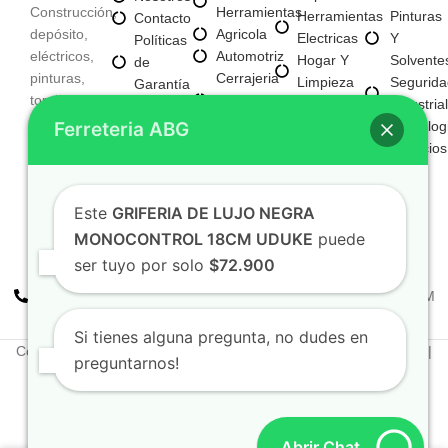
Construcción,
Herramientas
Herramientas
Pinturas
Contacto
depósito,
Agricola
Electricas
Y
Políticas
eléctricos,
Automotriz
Hogar Y
Solvente
de
pinturas,
Cerrajeria
Limpieza
Segurida
Garantía
tornillería,
Y
Materiales
Industrial
Políticas
Aseo,
Seguridad
Ferreteria ABG
Para
Tecnolog
de
Tecnología,
Electricos
Construccion
Servicios
Privacidad
entre
E
Mayorista
otros
Iluminacion
Mayorista
Fijaciones
Este
GRIFERIA DE LUJO NEGRA
De Negocio
Y
Nuevo
MONOCONTROL 18CM UDUKE
puede
Tornilleria
ser tuyo por solo
$72.900
+57 310 2938411
FERREPINTURASABG123@GMAIL.COM
Cr 20A · #72-28 Bogotá, Colombia
Si tienes alguna pregunta, no dudes en
Copyright © 2025. Todos los derechos reservados Ferreteriaabg |
preguntarnos!
Política de privacidad
Elaborado por
Naotechdigital
Abrir Chat