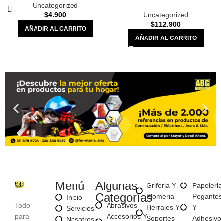
Uncategorized
$
4.900
Uncategorized
$
112.900
AÑADIR AL CARRITO
AÑADIR AL CARRITO
Menú
Algunas
Griferia Y
Papeleri
Categorías
Plomeria
Pegante
Inicio
Todo
Abrasivos
Herrajes Y
Y
Servicios
para
Accesorios Y
Soportes
Adhesivo
Nosotros