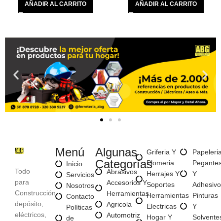
AÑADIR AL CARRITO
AÑADIR AL CARRITO
Menú
Algunas
Griferia Y
Papeleri
Categorías
Plomeria
Pegante
Inicio
Todo
Abrasivos
Herrajes Y
Y
Servicios
para
Accesorios Y
Soportes
Adhesivo
Nosotros
Construcción,
Herramientas
Herramientas
Pinturas
Contacto
depósito,
Agricola
Electricas
Y
Políticas
eléctricos,
Automotriz
Hogar Y
Solvente
de