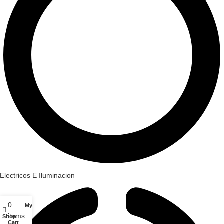
Electricos E Iluminacion
0
My account
items
Shop
Cart