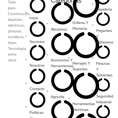
Categorías
Todo
para
Papeleria
Construcción,
Inicio
depósito,
Griferia Y
eléctricos,
Plomeria
Abrasivos
Pegantes
pinturas,
Y
tornillería,
Servicios
Adhesivos
Aseo,
Tecnología,
entre
otros
Accesorios Y
Herrajes Y
Pinturas
Nosotros
Herramientas
Soportes
Y
Solventes
Contacto
Seguridad
Agricola
Industrial
Herramientas
Electricas
Políticas