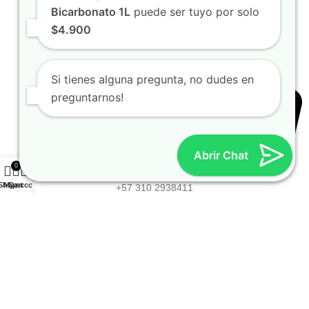
Bicarbonato 1L
puede ser tuyo por solo
$4.900
Si tienes alguna pregunta, no dudes en
preguntarnos!
Abrir Chat
0
Shop
My account
Cart
+57 310 2938411