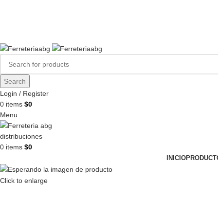
FERREPINTURASABG123@GMAIL.COM
3102938411
CR 20A · 72-28, Bogotá DC, Colombia
Compártenos en redes:
Search
Login / Register
0
items
$
0
Menu
0
items
$
0
INICIO
PRODUCT
Click to enlarge