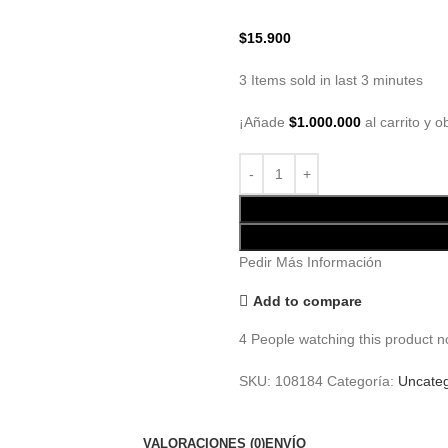
$
15.900
3
Items sold in last 3 minutes
¡Añade
$
1.000.000
al carrito y o
Pedir Más Información
Add to compare
4
People watching this product n
SKU:
108184
Categoría:
Uncateg
VALORACIONES (0)
ENVÍO