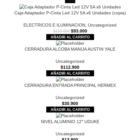
-18%
Caja Adaptador P-Cinta Led 12V 5A x6 Unidades (copia)
ELECTRICOS E ILUMINACION
,
Uncategorized
$
93.000
$
113.900
AÑADIR AL CARRITO
CERRADURA ALCOBA MANIJA AUSTIN YALE
Uncategorized
$
112.900
AÑADIR AL CARRITO
CERRADURA ENTRADA PRINCIPAL HERMEX
Uncategorized
$
30.900
AÑADIR AL CARRITO
NIVEL ALUMINIO 12″ UDUKE
Uncategorized
$
13.900