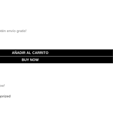
btén envío gratis!
AÑADIR AL CARRITO
BUY NOW
ow!
orized