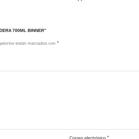
ADERA 700ML BINNER”
*
gatorios están marcados con
*
Correo electrónico