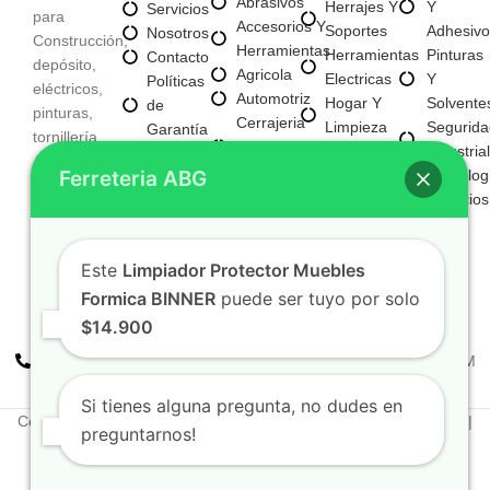
Abrasivos
Herrajes Y
Y
Servicios
para
Accesorios Y
Soportes
Adhesivo
Nosotros
Construcción,
Herramientas
Herramientas
Pinturas
Contacto
depósito,
Agricola
Electricas
Y
Políticas
eléctricos,
Automotriz
Hogar Y
Solvente
de
pinturas,
Cerrajeria
Limpieza
Segurida
Garantía
tornillería,
Y
Materiales
Industrial
Políticas
Aseo,
Seguridad
Ferreteria ABG
Para
Tecnolog
de
Tecnología,
Electricos
Construccion
Servicios
Privacidad
entre
E
Mayorista
otros
Iluminacion
Mayorista
Fijaciones
Este
Limpiador Protector Muebles
De Negocio
Y
Nuevo
Formica BINNER
puede ser tuyo por solo
Tornilleria
$14.900
+57 310 2938411
FERREPINTURASABG123@GMAIL.COM
Cr 20A · #72-28 Bogotá, Colombia
Si tienes alguna pregunta, no dudes en
Copyright © 2025. Todos los derechos reservados Ferreteriaabg |
preguntarnos!
Política de privacidad
Elaborado por
Naotechdigital