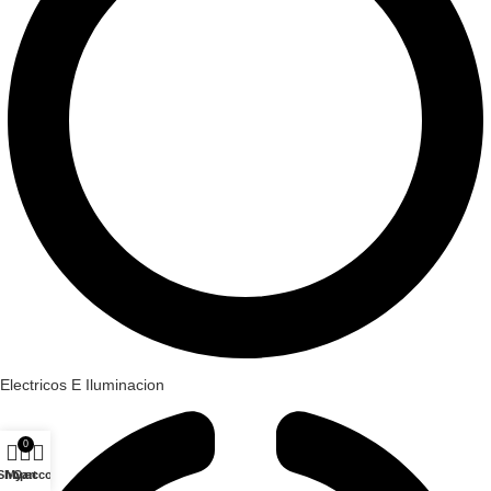
Electricos E Iluminacion
0
Shop
My account
Cart