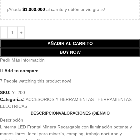
¡Añade
$
1.000.000
al carrito y obtén envío gratis!
AÑADIR AL CARRITO
BUY NOW
Pedir Más Información
Add to compare
7
People watching this product now!
SKU:
YT200
Categorías:
ACCESORIOS Y HERRAMIENTAS
,
HERRAMIENTAS
ELECTRICAS
DESCRIPCIÓN
VALORACIONES (0)
ENVÍO
Descripción
Linterna LED Frontal Minera Recargable con iluminación potente y
manos libres. Ideal para minería, camping, trabajo nocturno y