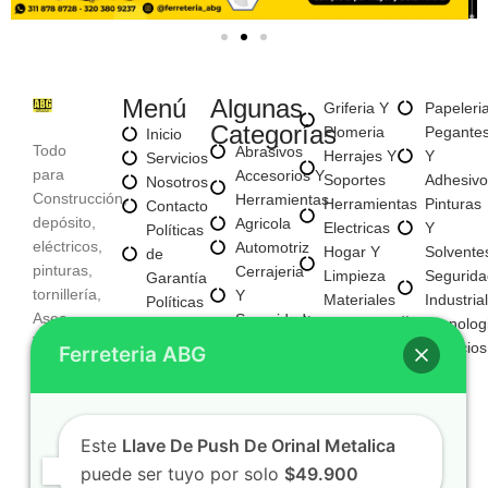
Menú
Algunas
Griferia Y
Papeleri
Categorías
Plomeria
Pegante
Inicio
Todo
Abrasivos
Herrajes Y
Y
Servicios
para
Accesorios Y
Soportes
Adhesivo
Nosotros
Construcción,
Herramientas
Herramientas
Pinturas
Contacto
depósito,
Agricola
Electricas
Y
Políticas
eléctricos,
Automotriz
Hogar Y
Solvente
de
pinturas,
Cerrajeria
Limpieza
Segurida
Garantía
tornillería,
Y
Materiales
Industrial
Políticas
Aseo,
Seguridad
Para
Tecnolog
de
Tecnología,
Electricos
Construccion
Servicios
Privacidad
Ferreteria ABG
entre
E
Mayorista
otros
Iluminacion
Mayorista
Fijaciones
De Negocio
Y
Nuevo
Este
Llave De Push De Orinal Metalica
Tornilleria
puede ser tuyo por solo
$49.900