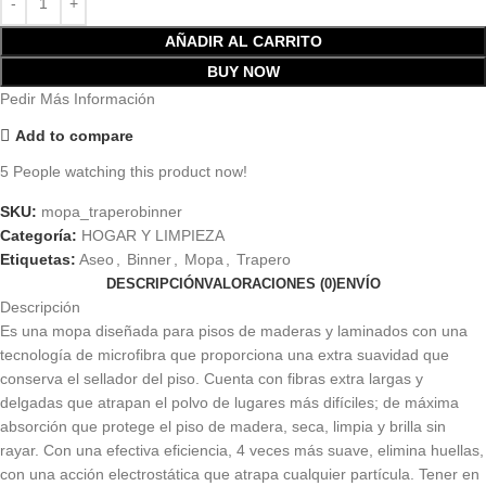
AÑADIR AL CARRITO
BUY NOW
Pedir Más Información
Add to compare
5
People watching this product now!
SKU:
mopa_traperobinner
Categoría:
HOGAR Y LIMPIEZA
Etiquetas:
Aseo
,
Binner
,
Mopa
,
Trapero
DESCRIPCIÓN
VALORACIONES (0)
ENVÍO
Descripción
Es una mopa diseñada para pisos de maderas y laminados con una
tecnología de microfibra que proporciona una extra suavidad que
conserva el sellador del piso. Cuenta con fibras extra largas y
delgadas que atrapan el polvo de lugares más difíciles; de máxima
absorción que protege el piso de madera, seca, limpia y brilla sin
rayar. Con una efectiva eficiencia, 4 veces más suave, elimina huellas,
con una acción electrostática que atrapa cualquier partícula. Tener en