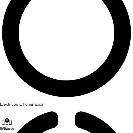
Electricos E Iluminacion
0
Shop
My account
Cart