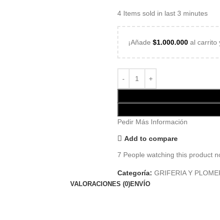
4
Items sold in last 3 minutes
¡Añade
$
1.000.000
al carrito
Pedir Más Información
Add to compare
7
People watching this product n
Categoría:
GRIFERIA Y PLOME
VALORACIONES (0)
ENVÍO