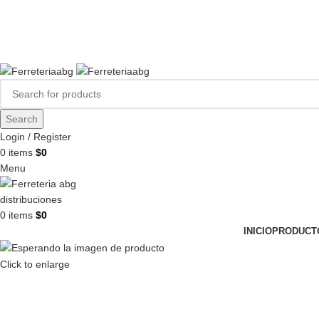
FERREPINTURASABG123@GMAIL.COM
3102938411
CR 20A · 72-28, Bogotá DC, Colombia
Compártenos en redes:
Search
Login / Register
0
items
$
0
Menu
0
items
$
0
INICIO
PRODUCT
Click to enlarge