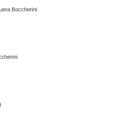
era Boccherini
cherini
)