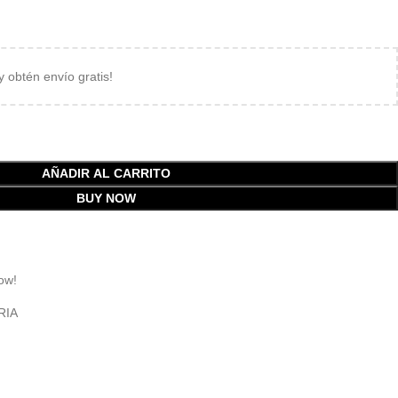
 y obtén envío gratis!
AÑADIR AL CARRITO
BUY NOW
ow!
RIA