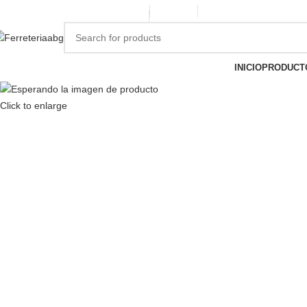
ERREPINTURASABG123@GMAIL.COM
3102938411
CR 20A · 72-28, Bogotá DC, C
INICIO
PRODUCT
Click to enlarge