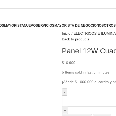
olombia
OS
MAYORISTA
NUEVO
SERVICIOS
MAYORISTA DE NEGOCIO
NOSOTROS
Inicio
ELECTRICOS E ILUMIN
Back to products
Panel 12W Cuad
$
10.900
5
Items sold in last 3 minutes
¡Añade
$
1.000.000
al carrito y o