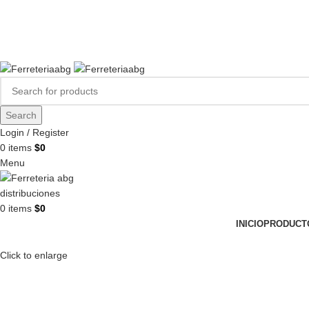
FERREPINTURASABG123@GMAIL.COM
3102938411
CR 20A · 72-28, Bogotá DC, Colombia
Compártenos en redes:
Search
Login / Register
0
items
$
0
Menu
0
items
$
0
INICIO
PRODUCT
Click to enlarge