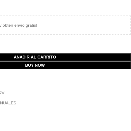
 y obtén envío gratis!
AÑADIR AL CARRITO
BUY NOW
ow!
ANUALES