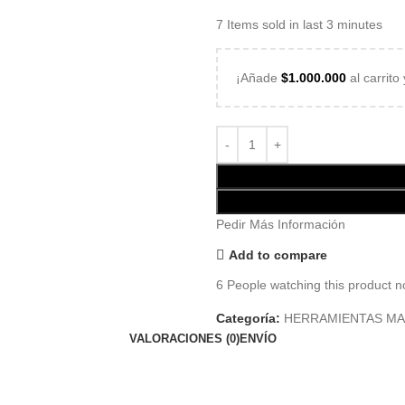
7
Items sold in last 3 minutes
¡Añade
$
1.000.000
al carrito
Pedir Más Información
Add to compare
6
People watching this product n
Categoría:
HERRAMIENTAS M
VALORACIONES (0)
ENVÍO