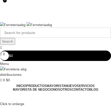
0
FERREPINTURASABG123@GMAIL.COM
3102938411
CR 20A · 72-28, Bogotá DC, Colombia
Compártenos en redes:
Search
0
$
0
Menu
0
$
0
INICIO
PRODUCTOS
MAYORISTA
NUEVO
SERVICIOS
MAYORISTA DE NEGOCIO
NOSOTROS
CONTACTO
BLOG
Click to enlarge