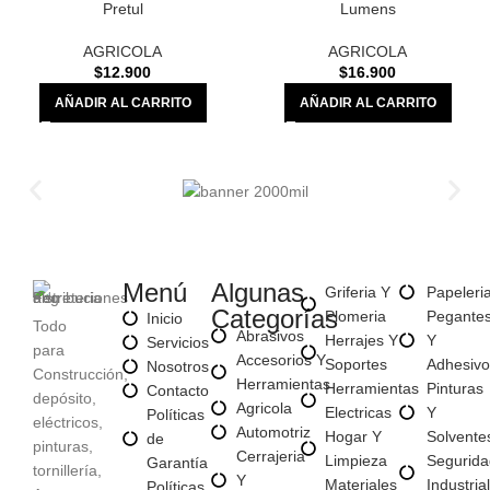
Pretul
Lumens
AGRICOLA
AGRICOLA
$
12.900
$
16.900
AÑADIR AL CARRITO
AÑADIR AL CARRITO
Menú
Algunas
Griferia Y
Papeleri
Categorías
Plomeria
Pegante
Inicio
Todo
Abrasivos
Herrajes Y
Y
Servicios
para
Accesorios Y
Soportes
Adhesivo
Nosotros
Construcción,
Herramientas
Herramientas
Pinturas
Contacto
depósito,
Agricola
Electricas
Y
Políticas
eléctricos,
Automotriz
Hogar Y
Solvente
de
pinturas,
Cerrajeria
Limpieza
Segurida
Garantía
tornillería,
Y
Materiales
Industrial
Políticas