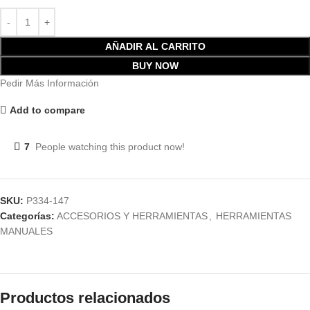
AÑADIR AL CARRITO
BUY NOW
Pedir Más Información
Add to compare
7
People watching this product now!
SKU:
P334-147
Categorías:
ACCESORIOS Y HERRAMIENTAS
,
HERRAMIENTAS
MANUALES
Productos relacionados