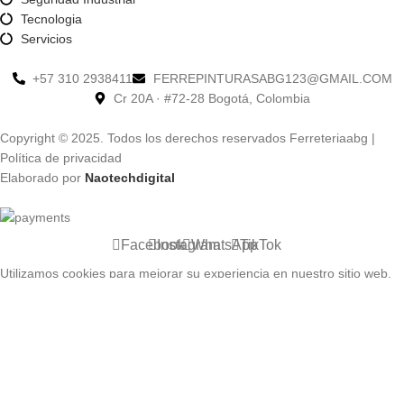
Tecnologia
Servicios
+57 310 2938411
FERREPINTURASABG123@GMAIL.COM
Cr 20A · #72-28 Bogotá, Colombia
Copyright © 2025. Todos los derechos reservados Ferreteriaabg |
Política de privacidad
Elaborado por
Naotechdigital
Facebook
Instagram
WhatsApp
TikTok
Utilizamos cookies para mejorar su experiencia en nuestro sitio web.
Al navegar por este sitio web, acepta nuestro uso de cookies.
Accept
Shop
0
Cart