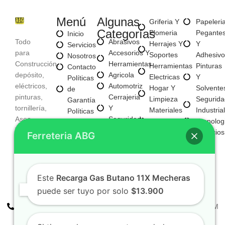
Menú
Algunas
Griferia Y
Papeleri
Categorías
Plomeria
Pegante
Inicio
Todo
Abrasivos
Herrajes Y
Y
Servicios
para
Accesorios Y
Soportes
Adhesivo
Nosotros
Construcción,
Herramientas
Herramientas
Pinturas
Contacto
depósito,
Agricola
Electricas
Y
Políticas
eléctricos,
Automotriz
Hogar Y
Solvente
de
pinturas,
Cerrajeria
Limpieza
Segurida
Garantía
tornillería,
Y
Materiales
Industrial
Políticas
Aseo,
Seguridad
Para
Tecnolog
de
Tecnología,
Electricos
Construccion
Servicios
Privacidad
Ferreteria ABG
entre
E
Mayorista
otros
Iluminacion
Mayorista
Fijaciones
De Negocio
Y
Nuevo
Este
Recarga Gas Butano 11X Mecheras
Tornilleria
puede ser tuyo por solo
$13.900
+57 310 2938411
FERREPINTURASABG123@GMAIL.COM
Cr 20A · #72-28 Bogotá, Colombia