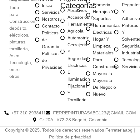
Categorías
Plomeria
Pegante
Inicio
Todo
Abrasivos
Herrajes Y
Y
Servicios
para
Accesorios Y
Soportes
Adhesivo
Nosotros
Construcción,
Herramientas
Herramientas
Pinturas
Contacto
depósito,
Agricola
Electricas
Y
Políticas
eléctricos,
Automotriz
Hogar Y
Solvente
de
pinturas,
Cerrajeria
Limpieza
Segurida
Garantía
tornillería,
Y
Materiales
Industrial
Políticas
Aseo,
Seguridad
Para
Tecnolog
de
Tecnología,
Electricos
Construccion
Servicios
Privacidad
entre
E
Mayorista
otros
Iluminacion
Mayorista
Fijaciones
De Negocio
Y
Nuevo
Tornilleria
+57 310 2938411
FERREPINTURASABG123@GMAIL.COM
Cr 20A · #72-28 Bogotá, Colombia
Copyright © 2025. Todos los derechos reservados Ferreteriaabg |
Política de privacidad