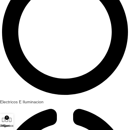
Electricos E Iluminacion
0
Shop
My account
Cart