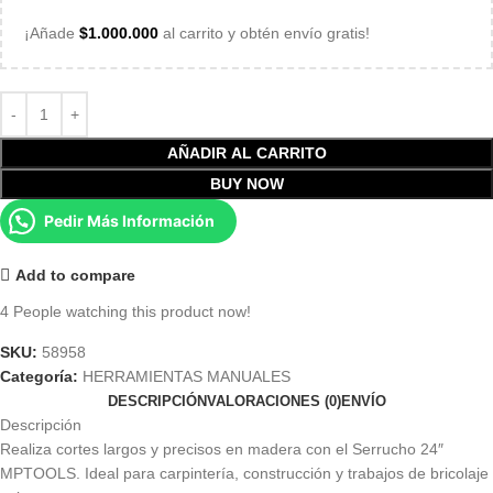
¡Añade
$
1.000.000
al carrito y obtén envío gratis!
AÑADIR AL CARRITO
BUY NOW
Pedir Más Información
Add to compare
4
People watching this product now!
SKU:
58958
Categoría:
HERRAMIENTAS MANUALES
DESCRIPCIÓN
VALORACIONES (0)
ENVÍO
Descripción
Realiza cortes largos y precisos en madera con el Serrucho 24″
MPTOOLS. Ideal para carpintería, construcción y trabajos de bricolaje