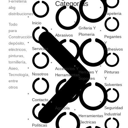
Categorías
Papeleria
Inicio
Todo
Griferia Y
para
Plomeria
Abrasivos
Pegantes
Construcción,
Y
depósito,
Servicios
Adhesivos
eléctricos,
pinturas,
tornillería,
Aseo,
Accesorios Y
Herrajes Y
Pinturas
Nosotros
Tecnología,
Herramientas
Soportes
Y
entre
Solventes
otros
Contacto
Seguridad
Agricola
Industrial
Herramientas
Electricas
Políticas