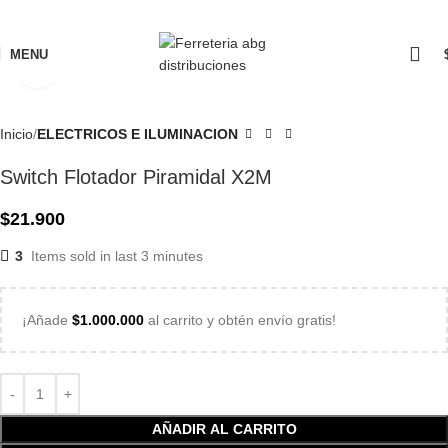
MENU
Click to enlarge
Inicio
ELECTRICOS E ILUMINACION
Switch Flotador Piramidal X2M
$
21.900
3
Items sold in last 3 minutes
¡Añade
$
1.000.000
al carrito y obtén envío gratis!
AÑADIR AL CARRITO