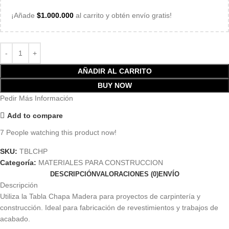
¡Añade
$
1.000.000
al carrito y obtén envío gratis!
AÑADIR AL CARRITO
BUY NOW
Pedir Más Información
Add to compare
7
People watching this product now!
SKU:
TBLCHP
Categoría:
MATERIALES PARA CONSTRUCCION
DESCRIPCIÓN
VALORACIONES (0)
ENVÍO
Descripción
Utiliza la Tabla Chapa Madera para proyectos de carpintería y
construcción. Ideal para fabricación de revestimientos y trabajos de
acabado.