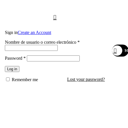
Compártenos en redes:
Sign in
Create an Account
Obligatorio
Nombre de usuario o correo electrónico
*
$
Obligatorio
Password
*
Log in
Lost your password?
Remember me