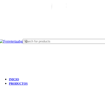
FERREPINTURASABG123@GMAIL.COM
3102938411
CR 20A · 72-28, Bogotá DC, Colom
INICIO
PRODUCTOS
NUEVO