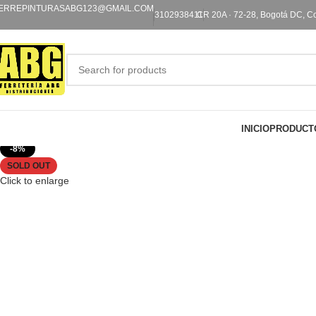
ERREPINTURASABG123@GMAIL.COM
3102938411
CR 20A · 72-28, Bogotá DC, C
INICIO
PRODUCT
-8%
SOLD OUT
Click to enlarge