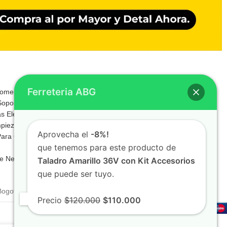
Ferreteria ABG
lomeria
Papeleria
Soportes
Pegantes Y Adhesivos
s Electricas
Pinturas Y Solventes
mpieza
Seguridad Industrial
Aprovecha el
-8%!
Para Construccion
Tecnologia
que tenemos para este producto de
Servicios
e Negocio
Taladro Amarillo 36V con Kit Accesorios
que puede ser tuyo.
Bogotá, Colombia
Precio
$120.000
$110.000