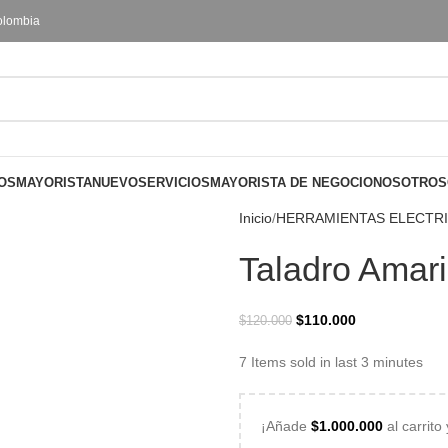
olombia
OS
MAYORISTA
NUEVO
SERVICIOS
MAYORISTA DE NEGOCIO
NOSOTROS
Inicio
HERRAMIENTAS ELECTR
Taladro Amari
$
110.000
$
120.000
7
Items sold in last 3 minutes
¡Añade
$
1.000.000
al carrito