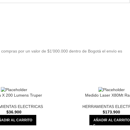
 compras por un valor de $1'000.000 dentro de Bogotá el envío es
a X 200 Lumens Truper
Medido Laser X80Mt Ra
MIENTAS ELECTRICAS
HERRAMIENTAS ELECT
$
36.900
$
173.900
ÑADIR AL CARRITO
AÑADIR AL CARRITO