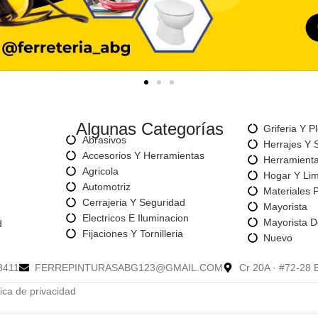
Algunas Categorías
Griferia Y P
Abrasivos
Herrajes Y 
Accesorios Y Herramientas
Herramienta
Agricola
Hogar Y Li
Automotriz
Materiales 
Cerrajeria Y Seguridad
Mayorista
Electricos E Iluminacion
Mayorista D
d
Fijaciones Y Tornilleria
Nuevo
8411
FERREPINTURASABG123@GMAIL.COM
Cr 20A · #72-28 
ica de privacidad