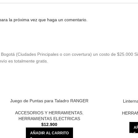
 para la próxima vez que haga un comentario.
Bogotá (Ciudades Principales o con covertura) un costo de $25.000 Si
vío es totalmente gratis.
Juego de Puntas para Taladro RANGER
Lintern
ACCESORIOS Y HERRAMIENTAS
,
HERRA
HERRAMIENTAS ELECTRICAS
$
12.900
A
AÑADIR AL CARRITO