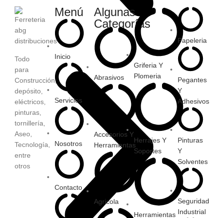
Menú
Algunas
Categorías
Papeleria
Inicio
Todo
Griferia Y
para
Plomeria
Abrasivos
Pegantes
Construcción,
Y
depósito,
Servicios
Adhesivos
eléctricos,
pinturas,
tornillería,
Aseo,
Accesorios Y
Herrajes Y
Pinturas
Nosotros
Tecnología,
Herramientas
Soportes
Y
entre
Solventes
otros
Contacto
Seguridad
Agricola
Industrial
Herramientas